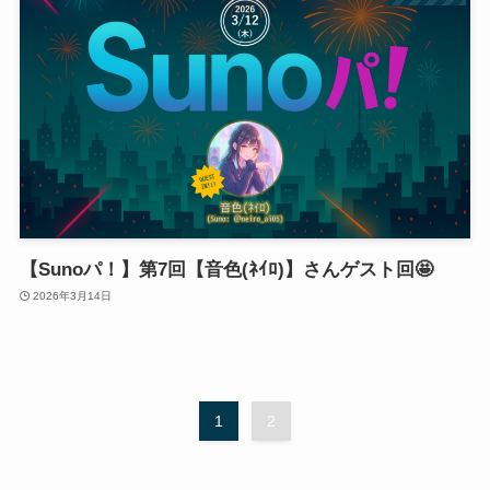
【Sunoパ！】第7回【音色(ﾈｲﾛ)】さんゲスト回🤩
2026年3月14日
1
2